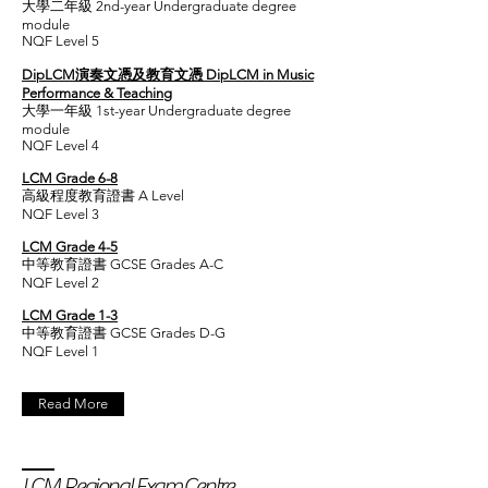
大學二年級 2nd-year Undergraduate degree
module
NQF Level 5
DipLCM演奏文憑及教育文憑 DipLCM in Music
Performance & Teaching
大學一年級 1st-year Undergraduate degree
module
NQF Level 4
LCM Grade 6-8
高級程度教育證書 A Level
NQF Level 3
LCM Grade 4-5
中等教育證書 GCSE Grades A-C
NQF Level 2
LCM Grade 1-3
中等教育證書 GCSE Grades D-G
NQF Level 1
Read More
LCM Regional Exam Centre