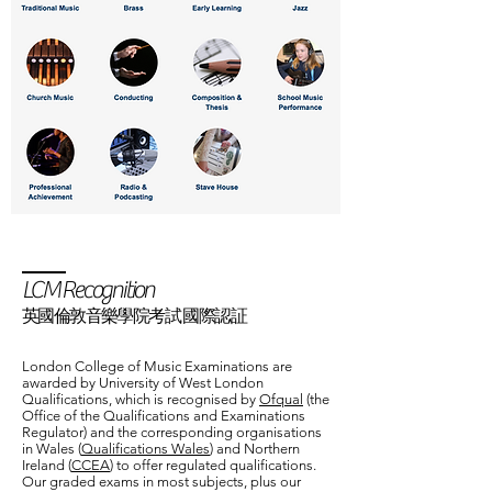
LCM Recognition
英國倫敦音樂學院考試 國際認証
London College of Music Examinations are
awarded by University of West London
Qualifications, which is recognised by
Ofqual
(the
Office of the Qualifications and Examinations
Regulator) and the corresponding organisations
in Wales (
Qualifications Wales
) and Northern
Ireland (
CCEA
) to offer regulated qualifications.
Our graded exams in most subjects, plus our