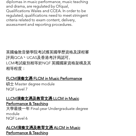
diplomas in music performance, music teaching
and drama, are regulated by Ofqual,
Qualifications Wales and CCEA. In order to be
regulated, qualifications need to meet stringent
criteria related to exam content, delivery,
assessment and reporting procedures.
英國倫敦音樂學院考試獲英國學歷資格及課程審
評局QCA丶UCAS及香港考評局認可。
LCM考試級別相等於NQF 英國國家資格架構及其
相等程度：
FLCM演奏文憑 FLCM in Music Performance
碩士 Master degree module
NQF Level 7
LLCM演奏文憑及教育文憑 LLCM in Music
Performance & Teaching
大學最後一年 Final-year Undergraduate degree
module
NQF Level 6
ALCM演奏文憑及教育文憑 ALCM in Music
Performance & Teaching