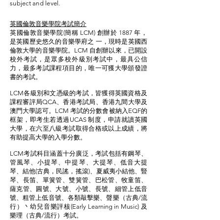
subject and level.
英國倫敦音樂學院考試簡介
英國倫敦音樂學院(簡稱 LCM) 創辦於 1887 年，
是英國歷史悠久的音樂學府之 一，現時是英國西
倫敦大學的音樂學院。LCM 自創辦以來，已開設
校外考試，是眾多校外級別考試中，最具公信
力，最多考試課程項目的，唯一可獲大學頒發證
書的考試。
LCM各級別和文憑級的考試，皆獲得英國資格及
課程審評局QCA、香港考試局、香港九間大學及
澳門大學認可。LCM 考試的分數會被納入EQF的
框架，即考生若透過UCAS 制度，申請就讀英國
大學，在六至八級考試取得合格或以上成績，將
有助提高大學的入學分數。
LCM考試科目涵蓋十分廣泛，考試包括有鋼琴、
管風琴、小提琴、中提琴、大提琴、低音大提
琴、結他(古典，民謠，搖滾)、夏威夷小結他、豎
琴、長笛、單簧管、雙簧管、巴松管、牧童笛、
薩克管、圓號、大號、小號、長號、細管上低音
號、粗管上低音號、各類敲擊樂、聲樂（古典/流
行）丶幼兒音樂評核(Early Learning in Music) 及
樂理（古典/流行）考試。