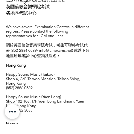
英國倫敦音樂學院考試
各地區考試中心
We have several Examination Centres in different
regions. Please contact the following
representatives for LCM enquiries.
關於英國倫敦音樂學院考試，考生可聯絡考試代
表
(852-2886 0589
/
info@lcmexams.net
) 或以下各
地區所屬考試中心查詢及報名：
Hong Kong
Happy Sound Music (Taikoo)
Shop 4, G/F, Taiwoo Mansion, Taikoo Shing,
Hong Kong
(852) 2886 0589
Happy Sound Music (Yuen Long)
Shop 102-103, 1/F, Yuen Long Landmark, Yuen
Long, Hong Kong
(852) 2782 3038
Macau
Happy Sound Music (Macau)