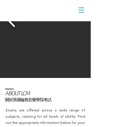
英國倫敦音樂學院考試代表
ABOUT LCM
關於英國倫敦音樂學院考試
Exams are offered across a wide range of
subjects, catering for all levels of ability. Find
out the appropriate information below for your